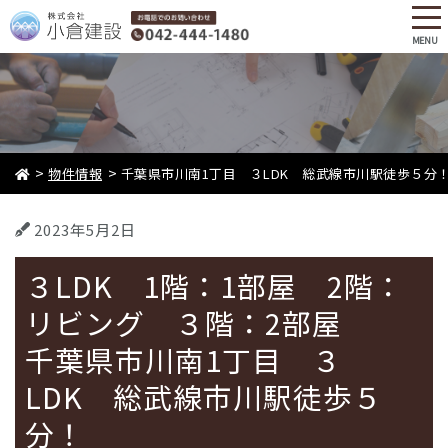
tog
nav
MENU
Skip
to
main
content
>
>
物件情報
千葉県市川南1丁目 ３LDK 総武線市川駅徒歩５分
2023年5月2日
３LDK 1階：1部屋 2階：
リビング ３階：2部屋
千葉県市川南1丁目 ３
LDK 総武線市川駅徒歩５
分！