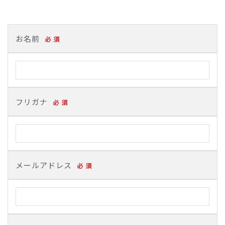
お名前
必 須
フリガナ
必 須
メールアドレス
必 須